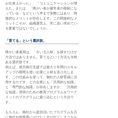
が出来上がった」、「コミュニケーションが増
えた」または、「障がい者が健常者の模範にな
っている」などという声まで実際にはあり、間
接的なメリットが存在します。この間接的なメ
リットこそが、組織運営上、常に追い求めてい
る要素ではないでしょうか。
「育てる」という選択肢。
障がい者雇用は、「今いる人材」を探すだけが
方法ではありません。育てるという方法も当然
ある選択肢です。
例えば、就労移行支援では最大２年間のスキル
アップの期間を使い企業に人材を送り出しま
す。この仕組みを使って、御社の人材育成に活
用するのです。どの企業にも「汎用的な知識」
と「専門的な知識」が存在しますが、「汎用的
な知識」習得のための教育プログラムをワーク
イットのプログラムに盛り込むという方法で
す。
もちろん、御社から提供頂いたプログラムを元
に他社や他業界にはばたく方が出てしまうかも