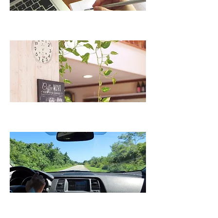
工賃は日額９００円から。
​勉強時間も工賃支給します。
あったかいランチは
​１００円で。
送迎はもちろん無料。
​自身で通所なら交通費支給。