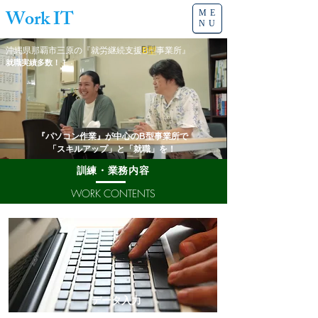
Work IT
ME
NU
沖縄県那覇市三原の​『就労継続支援
B型
事業所』
就職実績​多数！！
『パソコン作業』が中心のB型事業所で
​「スキルアップ」と「就職」を！
​訓練・業務内容
WORK CONTENTS
​データ入力