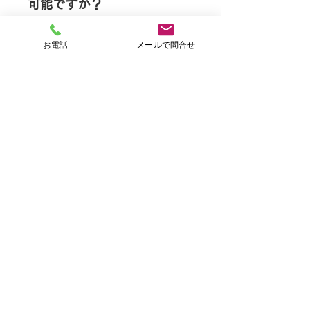
可能ですか？
間内で、個別に作業とプログラム
詳しくはお気軽にお問い合わせく
を進めていきます。 具体的な内容
ださい。
もちろん可能です！ WordやExcel
は相談しながら決定していきま
お電話
メールで問合せ
などの事務系の資格や、
Q：工賃はいくらですか？
す。 お昼時間は12時からの1時
PhotoshopやIllustratorなどデザ
間、業務中の休憩は個別に好きな
イン系の資格以外にもご興味があ
1日あたり900円となります。 追
タイミングでとってもらいます。
る資格があれば是非ともご相談く
加工賃が発生する業務もあります
Q：B型からでも就職は出
ださい。全面的にサポート致しま
来ますか？
ので、詳しくはお問合せ下さい。
す。
もちろんできます！ 過去にもたく
さんの方がB型より就職していま
「初心者」「未経験」は、
す。 詳しくは就職実績をご覧くだ
全く問題ありません。
さい。
大切なのは
『やってみたい』という気持ちです。
スキルや、体調など、やったことがない事に挑戦
するのは、自信も持てずに不安だと思います。
世の中にはいろいろなエキスパートやプロがいま
すが、どんな人でも最初は必ず『初心者であり、