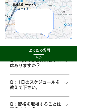
継続支援ワークイット
ルート案内
​よくある質問
FAQ
Q：年齢などの入所の基準
はありますか？
年齢制限や入所のために必要な資
格はございません。 ご利用にあた
Q：1日のスケジュールを
教えて下さい。
り、お住まいの市町村での福祉サ
ービス受給者証手続きが必要とな
事業所内での作業時間は、10時か
ります。障がい者手帳がなくても
ら16時までとなります。 上記時
Q：資格を取得することは
利用できる場合もありますので、